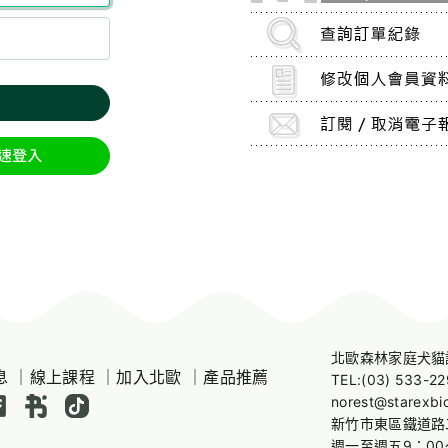
北歐森林家庭犬貓
息
｜
線上課程
｜
加入北歐
｜
產品推薦
TEL:
(03) 533-22
norest@starexbi
新竹市東區鐵道路
週一至週五9：00