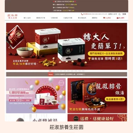
莊淑旂養生莊園