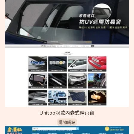
Unitop冠歐內嵌式晴雨窗
購物網站