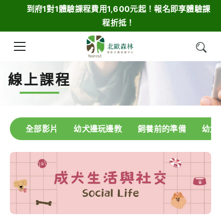
到府1對1體驗課程費用1,600元起！報名即享體驗課
程折抵！
線上課程
全部影片
幼犬邊玩邊教
飼養前的準備
幼犬