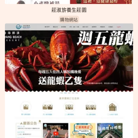
莊淑旂養生莊園
購物網站