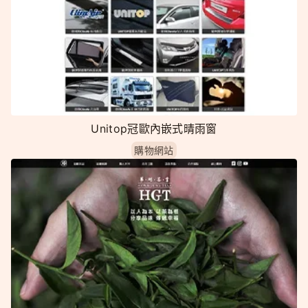
Unitop冠歐內嵌式晴雨窗
購物網站