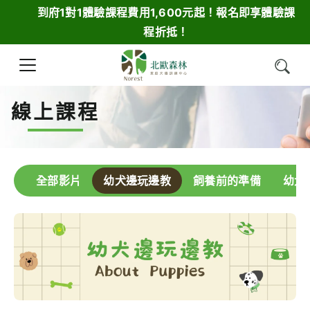
到府1對1體驗課程費用1,600元起！報名即享體驗課
程折抵！
線上課程
全部影片
幼犬邊玩邊教
飼養前的準備
幼犬