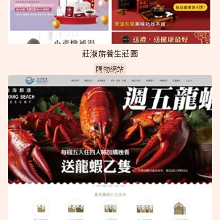
莊淑旂養生莊園
購物網站