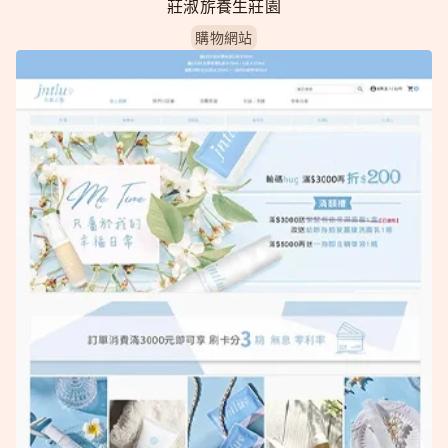
莊淑旂養生莊園
購物網站